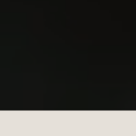
Nós do LACES valorizamos a sua privacidade. Usamos
cookies para melhorar sua experiência de navegação,
oferecer anúncios ou conteúdo personalizados e