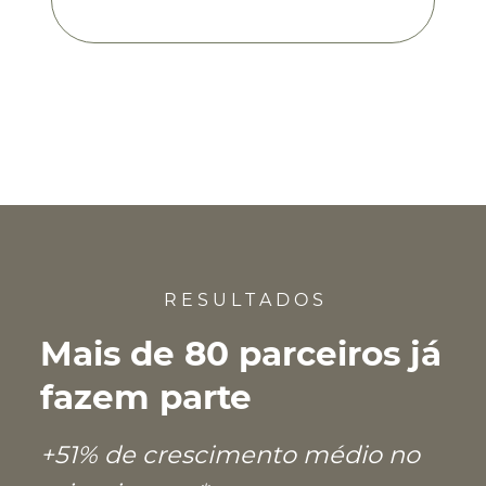
R E S U L T A D O S
Mais de 80 parceiros já
fazem parte
+51% de crescimento médio no