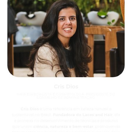
Cris Dios
HAIR ESPECIALISTA E COSMETÓLOGA. PRESIDENTE DO
CONSELHO DE ADMINISTRAÇÃO.
Cris Dios
é uma referência em beleza natural e
sustentável no Brasil.
Fundadora do Laces and Hair
, ela
é pioneira no desenvolvimento de técnicas e produtos
que unem
ciência, natureza e bem-estar
, promovendo