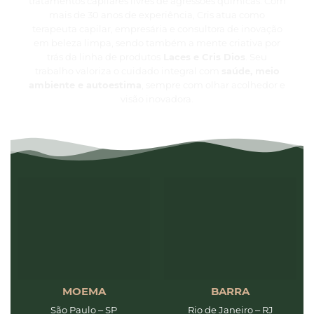
tratamentos capilares livres de agressões químicas. Com
mais de 30 anos de experiência, Cris atua como
terapeuta capilar, empresária e consultora de inovação
em beleza limpa, sendo também a mente criativa por
trás da linha de produtos
Laces e Cris Dios
. Seu
trabalho valoriza o cuidado integral com
saúde, meio
ambiente e autoestima
, sempre com olhar acolhedor e
visão inovadora.
MOEMA
BARRA
São Paulo – SP
Rio de Janeiro – RJ