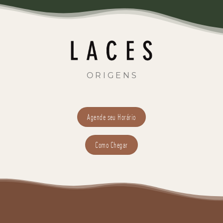
O R I G E N S
Agende seu Horário
Como Chegar