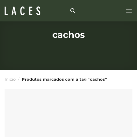
Skip
to
content
cachos
Início
/
Produtos marcados com a tag “cachos”