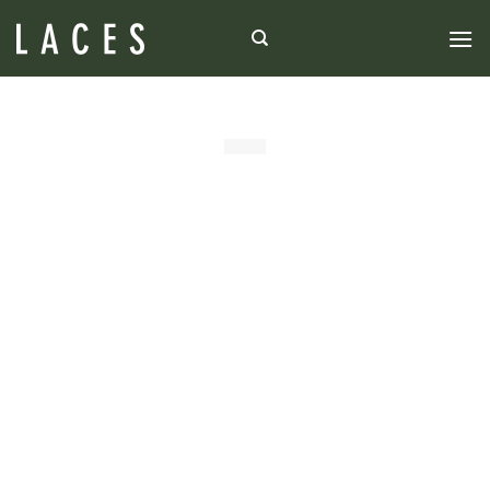
TRATAMENTO PERSONALIZADO
PARA SEUS CABELOS
ESPECIAL MÊS DAS MULHERES
Com a Mesa de Alquimia do Laces, nós
preparamos o que seus precisam,
de
forma
individualizada e artesanal