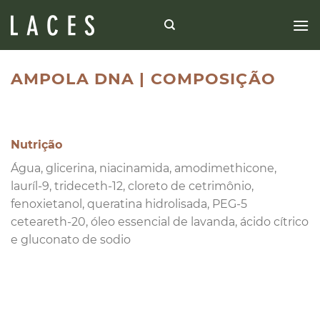
Skip
to
content
AMPOLA DNA | COMPOSIÇÃO
Nutrição
Água, glicerina, niacinamida, amodimethicone,
lauríl-9, trideceth-12, cloreto de cetrimônio,
fenoxietanol, queratina hidrolisada, PEG-5
ceteareth-20, óleo essencial de lavanda, ácido cítrico
e gluconato de sodio