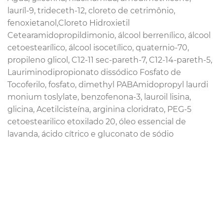
lauríl-9, trideceth-12, cloreto de cetrimônio,
fenoxietanol,Cloreto Hidroxietil
Cetearamidopropildimonio, álcool berrenílico, álcool
cetoestearílico, álcool isocetílico, quaternio-70,
propileno glicol, C12-11 sec-pareth-7, C12-14-pareth-5,
Lauriminodipropionato dissódico Fosfato de
Tocoferilo, fosfato, dimethyl PABAmidopropyl laurdi
monium toslylate, benzofenona-3, lauroil lisina,
glicina, Acetilcisteína, arginina cloridrato, PEG-5
cetoestearilico etoxilado 20, óleo essencial de
lavanda, ácido cítrico e gluconato de sódio