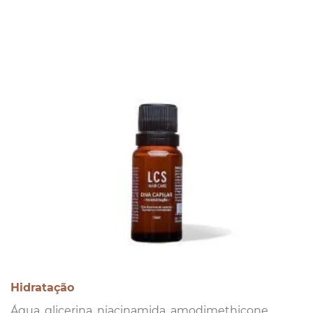
Hidratação
Água, glicerina, niacinamida, amodimethicone,