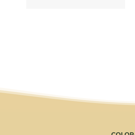
UM COMBINADO DE TRATAMENTOS P
PARA REVIGORAR A COR E A SAÚDE D
TOM VIBRANTE, MAIOR DURABILIDAD
AGENDE SEU HORÁRIO
COLOR