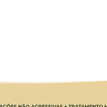
ENSADOS
O SEU CABELO:
E E SEM DANOS
AÇÕES NÃO AGRESSIVAS
+
TRATAMENTO H