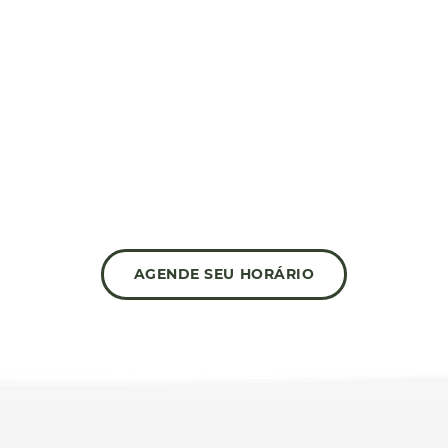
LEXO
CORTE BORDADO
ssos
R
ico em vitaminas A e C,
A fi
m
aminoácidos e ácidos alfa
orme
hidroxílicos – é perfeito para
cabelos coloridos.
AGENDE SEU HORÁRIO