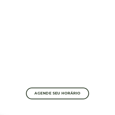
ESCOVA
Repõe proteínas, restaurando a
massa capilar ajudando assim no
fortalecimento da fibra, maciez e
brilho.
AGENDE SEU HORÁRIO