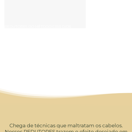
REDUTORES DO MÉTODO CRIS DIOS
DE CABELOS SAUDÁVEIS.
ALINHAMENTO
E REDUÇÃO DOS FIOZINHOS REBELDES.
MENOS VOLUME E ONDULAÇÕES.
MAIS PRATICIDADE E SAÚDE.
AGENDE SEU HORÁRIO
Chega de técnicas que maltratam os cabelos.
Nossos REDUTORES trazem o efeito desejado em