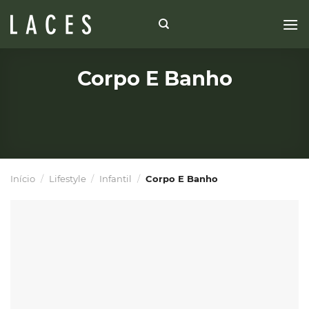
Skip
to
content
Corpo E Banho
Início
/
Lifestyle
/
Infantil
/
Corpo E Banho