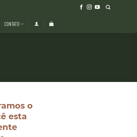
CONTATO
ramos o
ê esta
ente