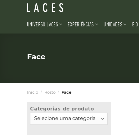
Skip
to
content
UNIVERSO LACES
EXPERIÊNCIAS
UNIDADES
BIO
Face
Início
/
Rosto
/
Face
Categorias de produto