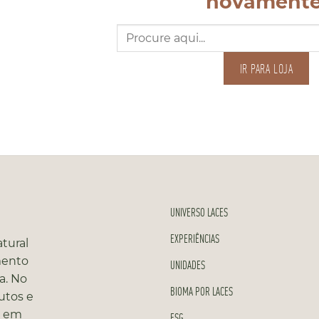
novamente
Pesquisar
por:
IR PARA LOJA
UNIVERSO LACES
EXPERIÊNCIAS
tural
mento
UNIDADES
a. No
BIOMA POR LACES
utos e
s em
ESG