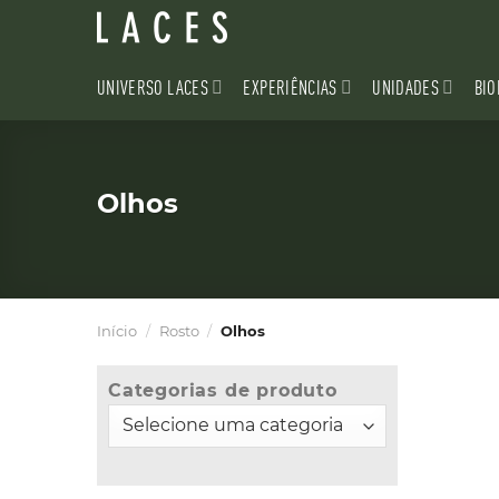
Skip
to
content
UNIVERSO LACES
EXPERIÊNCIAS
UNIDADES
BIO
Olhos
Início
/
Rosto
/
Olhos
Categorias de produto