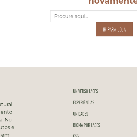
novamente
Pesquisar
por:
IR PARA LOJA
UNIVERSO LACES
EXPERIÊNCIAS
tural
mento
UNIDADES
a. No
BIOMA POR LACES
utos e
s em
ESG