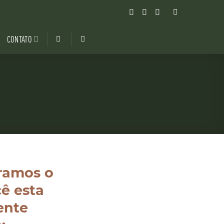
CONTATO
ramos o
ê esta
ente