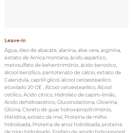
Leave-in
Água, óleo de abacate, alanina, aloe vera, arginina,
extrato de Arnica montana, ácido aspártico,
metosulfato de behentrimônio, ácido benzóico,
álcool benzílico, pantotenato de cálcio, extrato de
Calendula, caprilil glicol, álcool cetoestearilico
etoxilado 20 OE , Álcool cetoestearílico, Álcool
cetílico, Ácido cítrico, Hidrolato de capim-limão,
Ácido dehidroacético, Gluconolactona, Glicerina,
Glicina, Cloreto de guar hidroxipropiltrimônio,
Histidina, extrato de mel, Proteína de milho
hidrolisada, Proteína de arroz hidrolisada, proteina
de trigo hidrolisado, Fosfato de amido hidroxipropil,