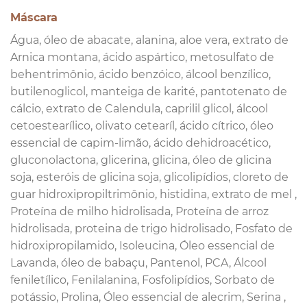
Máscara
Água, óleo de abacate, alanina, aloe vera, extrato de
Arnica montana, ácido aspártico, metosulfato de
behentrimônio, ácido benzóico, álcool benzílico,
butilenoglicol, manteiga de karité, pantotenato de
cálcio, extrato de Calendula, caprilil glicol, álcool
cetoestearílico, olivato cetearíl, ácido cítrico, óleo
essencial de capim-limão, ácido dehidroacético,
gluconolactona, glicerina, glicina, óleo de glicina
soja, esteróis de glicina soja, glicolipídios, cloreto de
guar hidroxipropiltrimônio, histidina, extrato de mel ,
Proteína de milho hidrolisada, Proteína de arroz
hidrolisada, proteina de trigo hidrolisado, Fosfato de
hidroxipropilamido, Isoleucina, Óleo essencial de
Lavanda, óleo de babaçu, Pantenol, PCA, Álcool
feniletílico, Fenilalanina, Fosfolipídios, Sorbato de
potássio, Prolina, Óleo essencial de alecrim, Serina ,