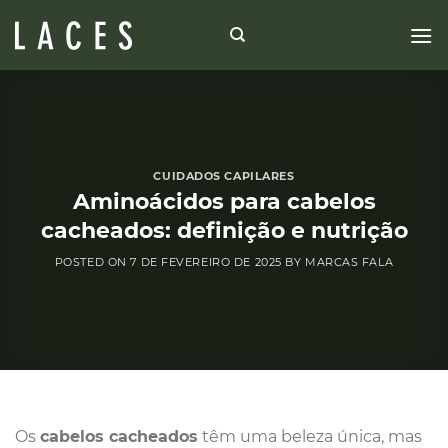
Skip
to
content
CUIDADOS CAPILARES
Aminoácidos para cabelos
cacheados: definição e nutrição
POSTED ON
7 DE FEVEREIRO DE 2025
BY
MARCAS FALA
Os
cabelos cacheados
têm uma beleza única, mas