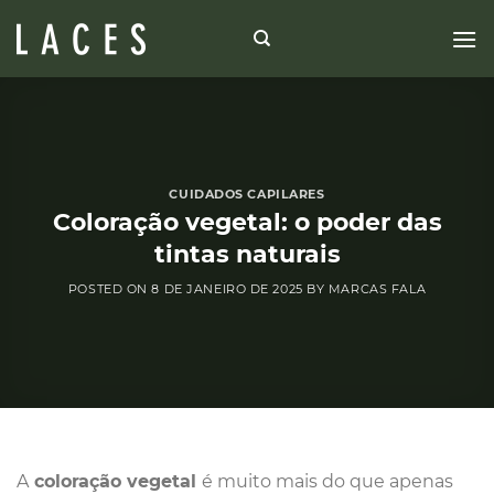
Skip
to
content
CUIDADOS CAPILARES
Coloração vegetal: o poder das
tintas naturais
POSTED ON
8 DE JANEIRO DE 2025
BY
MARCAS FALA
A
coloração vegetal
é muito mais do que apenas