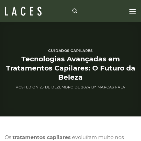
Skip
to
content
CUIDADOS CAPILARES
Tecnologias Avançadas em
Tratamentos Capilares: O Futuro da
Beleza
POSTED ON
25 DE DEZEMBRO DE 2024
BY
MARCAS FALA
Os
tratamentos capilares
evoluíram muito nos