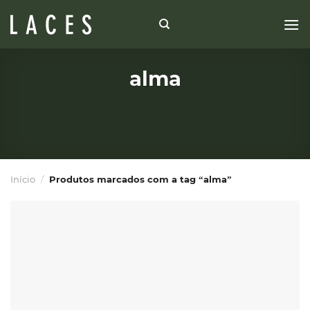
Skip
to
content
alma
Início
/
Produtos marcados com a tag “alma”