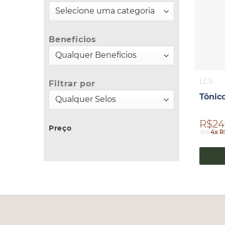
Benefícios
LCS
Filtrar por
Tônico
R$24
Preço
até
4x R
Preço
Preço
mínimo
máximo