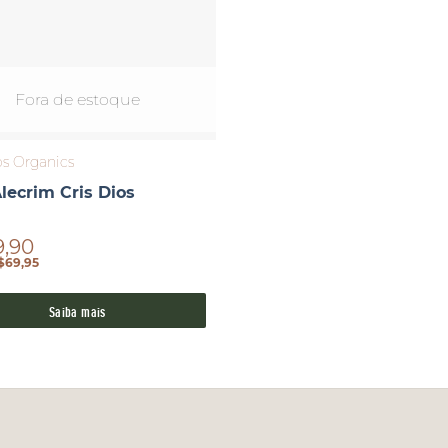
Fora de estoque
os Organics
lecrim Cris Dios
9,90
$69,95
Saiba mais