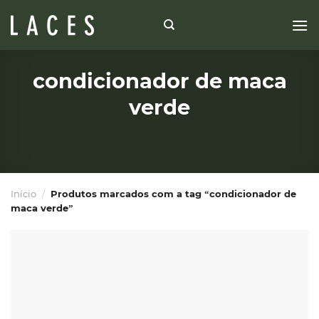
Skip
to
content
condicionador de maca
verde
Início
/
Produtos marcados com a tag “condicionador de
maca verde”