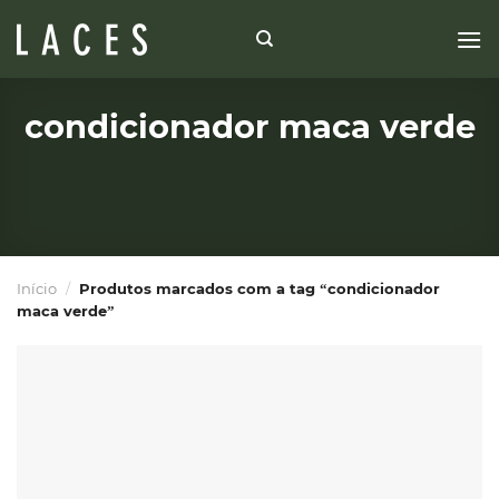
Skip
to
content
condicionador maca verde
Início
/
Produtos marcados com a tag “condicionador
maca verde”