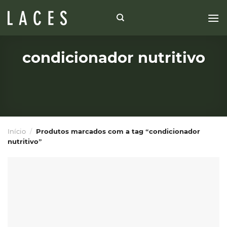
Skip
to
content
condicionador nutritivo
Início
/
Produtos marcados com a tag “condicionador
nutritivo”