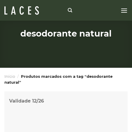
Skip
to
content
desodorante natural
Início
/
Produtos marcados com a tag “desodorante
natural”
Validade 12/26