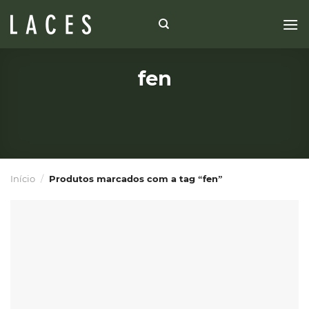
Skip
to
content
fen
Início
/
Produtos marcados com a tag “fen”