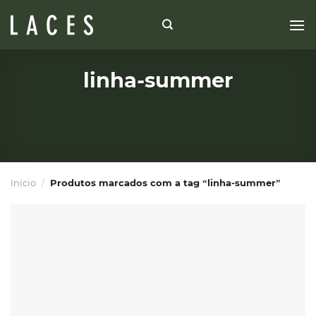
Skip
to
content
linha-summer
Início
/
Produtos marcados com a tag “linha-summer”