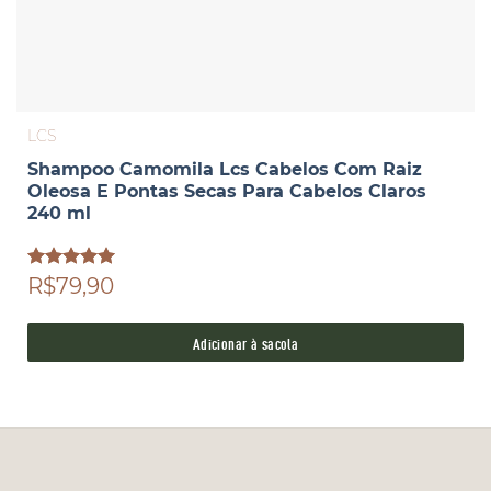
LCS
Shampoo Camomila Lcs Cabelos Com Raiz
Oleosa E Pontas Secas Para Cabelos Claros
240 ml
Avaliação
R$79,90
5.00
de 5
Adicionar à sacola