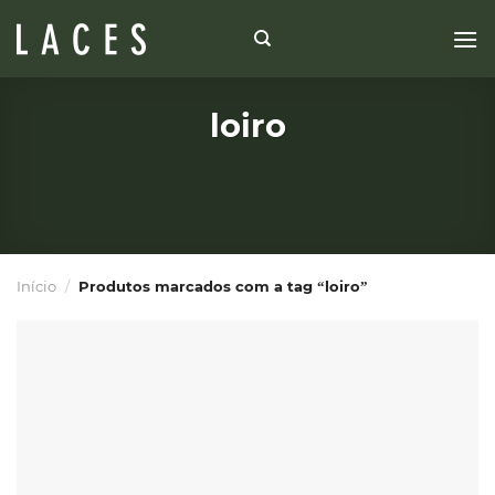
Skip
to
content
loiro
Início
/
Produtos marcados com a tag “loiro”