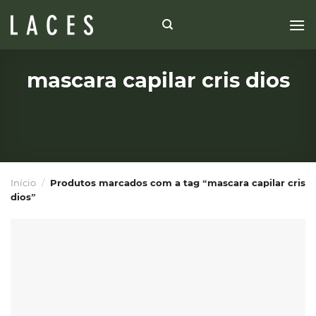
Skip
to
content
mascara capilar cris dios
Início
/
Produtos marcados com a tag “mascara capilar cris
dios”