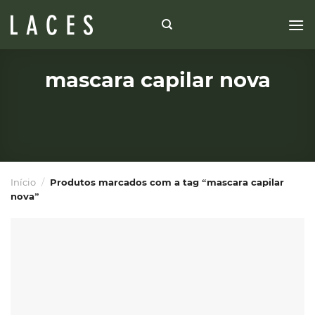
Skip
to
content
mascara capilar nova
Início
/
Produtos marcados com a tag “mascara capilar
nova”