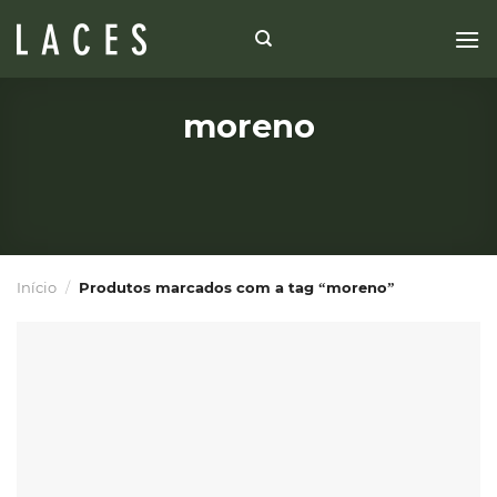
Skip
to
content
moreno
Início
/
Produtos marcados com a tag “moreno”