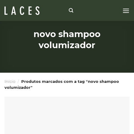
Skip
to
content
novo shampoo
volumizador
Início
/
Produtos marcados com a tag “novo shampoo
volumizador”