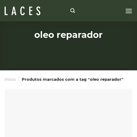
Skip
to
content
oleo reparador
Início
/
Produtos marcados com a tag “oleo reparador”