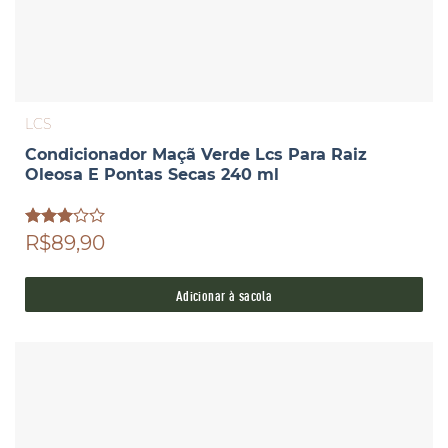
LCS
Condicionador Maçã Verde Lcs Para Raiz
Oleosa E Pontas Secas 240 ml
Avaliação
R$89,90
3.00
de 5
Adicionar à sacola