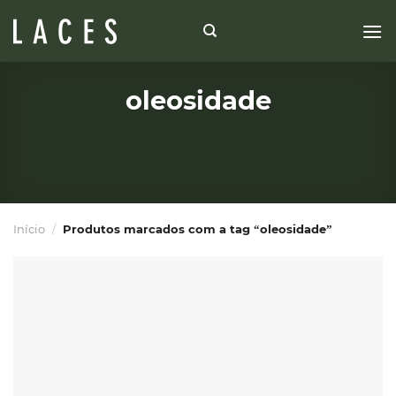
Skip
to
content
oleosidade
Início
/
Produtos marcados com a tag “oleosidade”