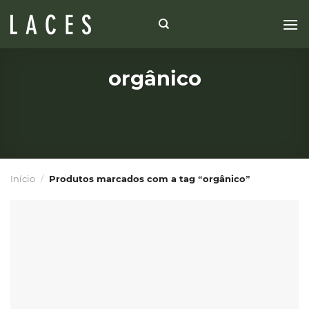
Skip
to
content
orgânico
Início
/
Produtos marcados com a tag “orgânico”