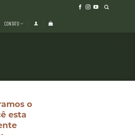
CONTATO
ramos o
ê esta
ente