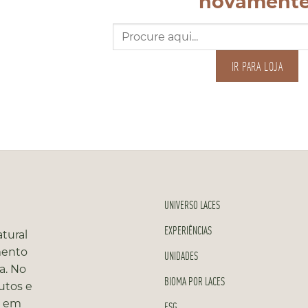
novamente
Pesquisar
por:
IR PARA LOJA
UNIVERSO LACES
EXPERIÊNCIAS
tural
mento
UNIDADES
a. No
BIOMA POR LACES
utos e
s em
ESG