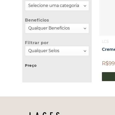
Benefícios
LCS
Filtrar por
Creme
R$99
Preço
Preço
Preço
mínimo
máximo