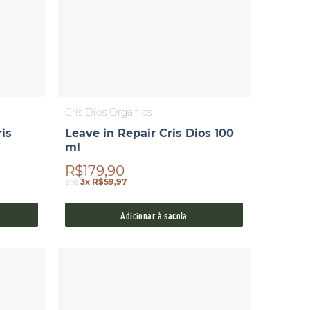
Cris Dios Organics
is
Leave in Repair Cris Dios 100
ml
R$179,90
até
3x R$59,97
Adicionar à sacola