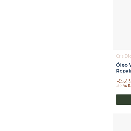
Cris Di
Óleo 
Repair
R$21
até
4x R