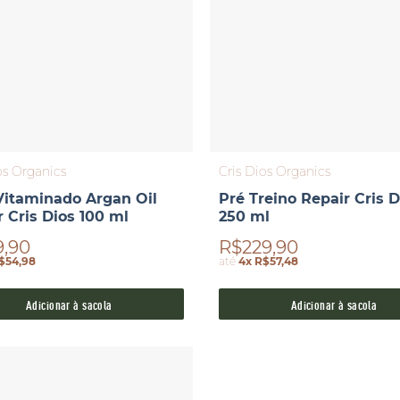
os Organics
Cris Dios Organics
Vitaminado Argan Oil
Pré Treino Repair Cris D
 Cris Dios 100 ml
250 ml
9,90
R$229,90
$54,98
até
4x R$57,48
Adicionar à sacola
Adicionar à sacola