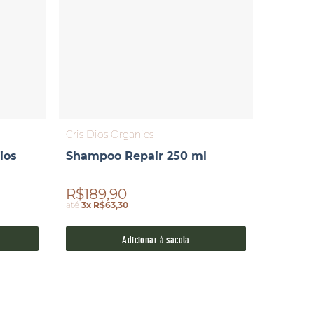
Cris Dios Organics
ios
Shampoo Repair 250 ml
R$189,90
até
3x R$63,30
Adicionar à sacola