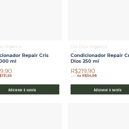
os Organics
Cris Dios Organics
cionador Repair Cris
Condicionador Repair Cr
1000 ml
Dios 250 ml
9,90
R$219,90
$131,65
até
4x R$54,98
Adicionar à sacola
Adicionar à sacola