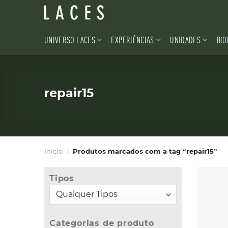
Skip
to
content
UNIVERSO LACES
EXPERIÊNCIAS
UNIDADES
BIO
repair15
Início
/
Produtos marcados com a tag “repair15”
Tipos
Categorias de produto