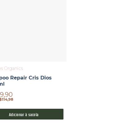
os Organics
oo Repair Cris Dios
ml
9,90
$114,98
Adicionar à sacola