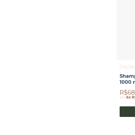
Cris Di
Shamp
1000 
R$68
até
6x R