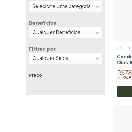
Benefícios
Cris Di
Filtrar por
Condi
Dios 
R$78
Preço
até
6x R
Preço
Preço
mínimo
máximo