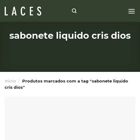
Skip
to
content
sabonete liquido cris dios
Início
/
Produtos marcados com a tag “sabonete liquido
cris dios”