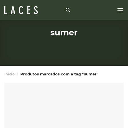
Skip
to
content
sumer
Início
/
Produtos marcados com a tag “sumer”