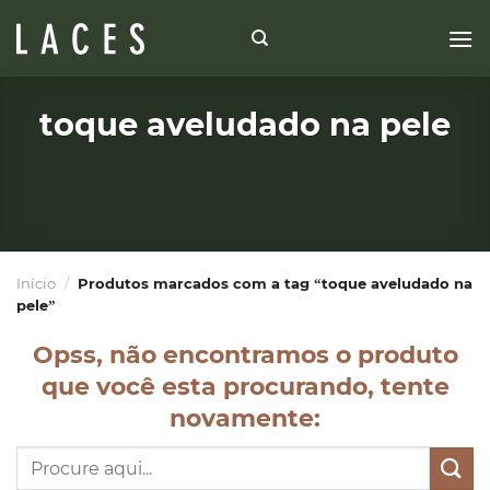
Skip
to
content
toque aveludado na pele
Início
/
Produtos marcados com a tag “toque aveludado na
pele”
Opss, não encontramos o produto
que você esta procurando, tente
novamente:
Pesquisar
por: