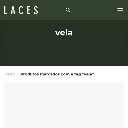
Skip
to
content
vela
Início
/
Produtos marcados com a tag “vela”