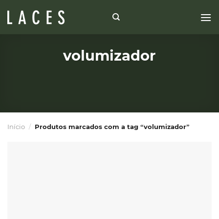
Skip
to
content
volumizador
Início
/
Produtos marcados com a tag “volumizador”