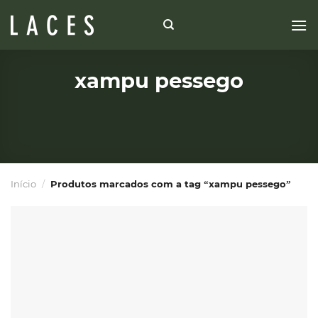
Skip
to
content
xampu pessego
Início
/
Produtos marcados com a tag “xampu pessego”