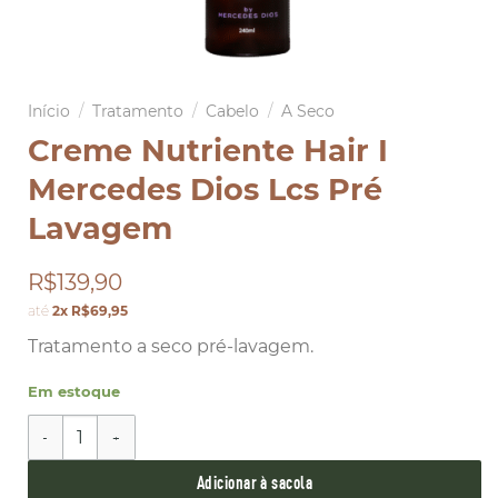
Início
/
Tratamento
/
Cabelo
/
A Seco
Creme Nutriente Hair I
Mercedes Dios Lcs Pré
Lavagem
R$139,90
até
2x R$69,95
Tratamento a seco pré-lavagem.
Em estoque
Creme Nutriente Hair I Mercedes Dios Lcs Pré Lavagem 
Adicionar à sacola