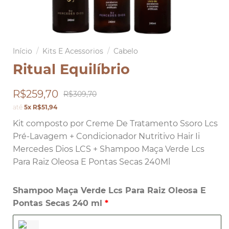
Início
/
Kits E Acessorios
/
Cabelo
Ritual Equilíbrio
R$259,70
R$309,70
até
5x R$51,94
Kit composto por Creme De Tratamento Ssoro Lcs
Pré-Lavagem + Condicionador Nutritivo Hair Ii
Mercedes Dios LCS + Shampoo Maça Verde Lcs
Para Raiz Oleosa E Pontas Secas 240Ml
Shampoo Maça Verde Lcs Para Raiz Oleosa E
Pontas Secas 240 ml