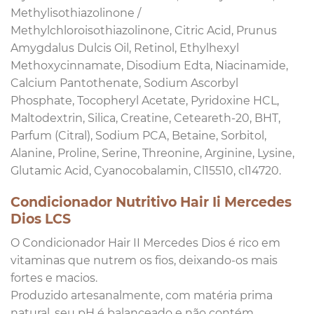
Methylisothiazolinone /
Methylchloroisothiazolinone, Citric Acid, Prunus
Amygdalus Dulcis Oil, Retinol, Ethylhexyl
Methoxycinnamate, Disodium Edta, Niacinamide,
Calcium Pantothenate, Sodium Ascorbyl
Phosphate, Tocopheryl Acetate, Pyridoxine HCL,
Maltodextrin, Silica, Creatine, Ceteareth-20, BHT,
Parfum (Citral), Sodium PCA, Betaine, Sorbitol,
Alanine, Proline, Serine, Threonine, Arginine, Lysine,
Glutamic Acid, Cyanocobalamin, Cl15510, cl14720.
Condicionador Nutritivo Hair Ii Mercedes
Dios LCS
O Condicionador Hair II Mercedes Dios é rico em
vitaminas que nutrem os fios, deixando-os mais
fortes e macios.
Produzido artesanalmente, com matéria prima
natural, seu pH é balanceado e não contém