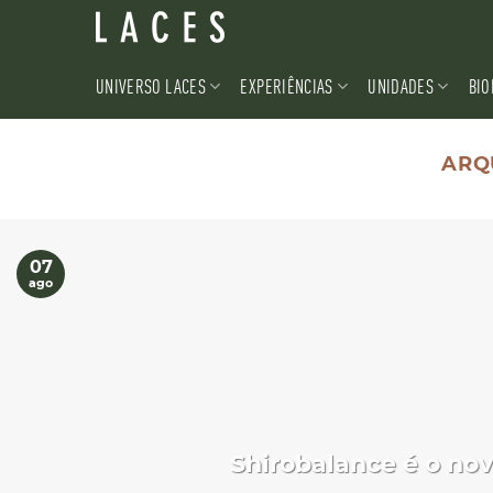
Skip
to
content
UNIVERSO LACES
EXPERIÊNCIAS
UNIDADES
BIO
ARQ
07
ago
Shirobalance é o no