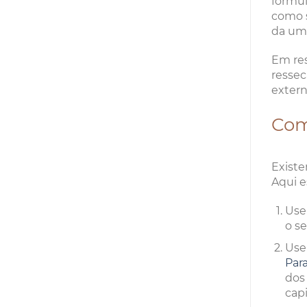
formul
como s
da umi
Em res
ressec
extern
Com
Existe
Aqui e
Use
o s
Use
Par
dos
cap