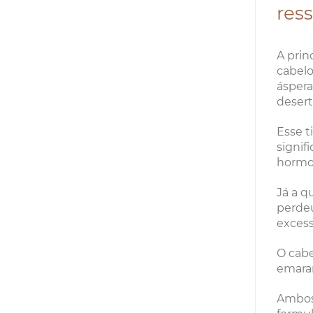
res
A prin
cabelo
áspera
desert
Esse t
signif
hormo
Já a q
perdeu
excess
O cabe
emara
Ambos 