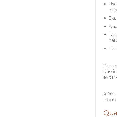
Uso
exce
Exp
A a
Lav
natu
Falt
Para e
que in
evitar
Além d
manter
Qua