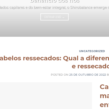
benefício dos fios
ados capilares e do bem-estar integral, o Shirobalance emerge
CONTINUAR LENDO
→
UNCATEGORIZED
abelos ressecados: Qual a difere
e ressecado
POSTED ON
25 DE OUTUBRO DE 2022
Ca
ma
en