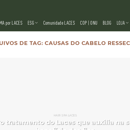
MA por LACES
ESG
Comunidade LACES
COP | ONU
BLOG
LOJA
UIVOS DE TAG:
CAUSAS DO CABELO RESSE
HAIR SPA LACES
vo tratamento do Laces que auxilia na 