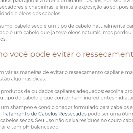
ados para ajudar a reter a umidade nos fios. Por isso, evi
ecadores e chapinhas, e limite a exposição ao sol, pois
dade e óleos dos cabelos.
umo, cabelo seco é um tipo de cabelo naturalmente car
ado é um cabelo que já teve óleos naturais, mas perdeu 
os.
o você pode evitar o ressecament
m várias maneiras de evitar o ressecamento capilar e ma
stão algumas dicas:
 produtos de cuidados capilares adequados: escolha pr
eu tipo de cabelo e que contenham ingredientes hidrata
 um shampoo e condicionador formulado para cabelos se
a Tratamento de Cabelos Ressecados
pode ser uma ótima 
 cabelos secos. Seu uso não deixa resíduos no couro cab
ilar e tem pH balanceado.