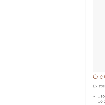
O q
Existe
Uso
Col