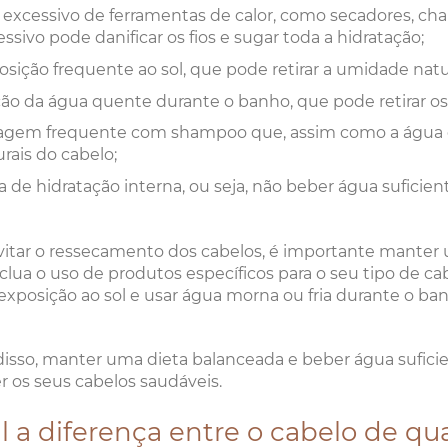
 excessivo de ferramentas de calor, como secadores, ch
ssivo pode danificar os fios e sugar toda a hidratação;
osição frequente ao sol, que pode retirar a umidade natu
ção da água quente durante o banho, que pode retirar os
agem frequente com shampoo que, assim como a água q
rais do cabelo;
a de hidratação interna, ou seja, não beber água suficie
vitar o ressecamento dos cabelos, é importante manter 
clua o uso de produtos específicos para o seu tipo de cab
 exposição ao sol e usar água morna ou fria durante o ba
isso, manter uma dieta balanceada e beber água suficien
 os seus cabelos saudáveis.
l a diferença entre o cabelo de qu