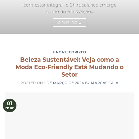
bem-estar integral, o Shirobalance emerge
como uma inovação...
CONTINUAR LENDO
→
UNCATEGORIZED
Beleza Sustentável: Veja como a
Moda Eco-Friendly Está Mudando o
Setor
POSTED ON
1 DE MARÇO DE 2024
BY
MARCAS FALA
01
mar