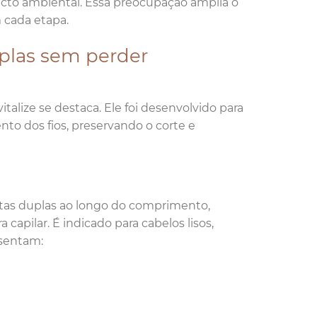
cto ambiental. Essa preocupação amplia o
 cada etapa.
uplas sem perder
alize se destaca. Ele foi desenvolvido para
o dos fios, preservando o corte e
ntas duplas ao longo do comprimento,
apilar. É indicado para cabelos lisos,
esentam: