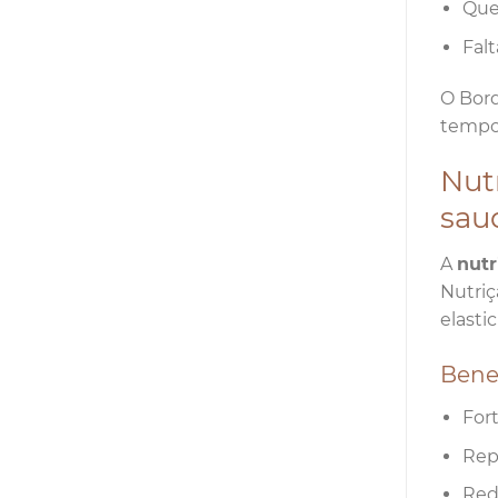
Que
Falt
O Bord
tempo 
Nutr
saud
A
nutr
Nutriç
elasti
Benef
Fort
Rep
Redu