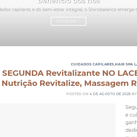
benefício dos fios
ados capilares e do bem-estar integral, o Shirobalance emerge
CONTINUAR LENDO
→
CUIDADOS CAPILARES
,
HAIR SPA 
SEGUNDA Revitalizante NO LACES
Nutrição Revitalize, Massagem Re
POSTED ON
4 DE AGOSTO DE 2025
B
Segu
e cu
ganh
dedi