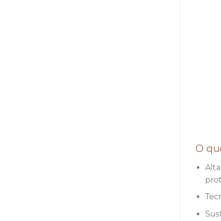
O que
Alt
prot
Tec
Sus