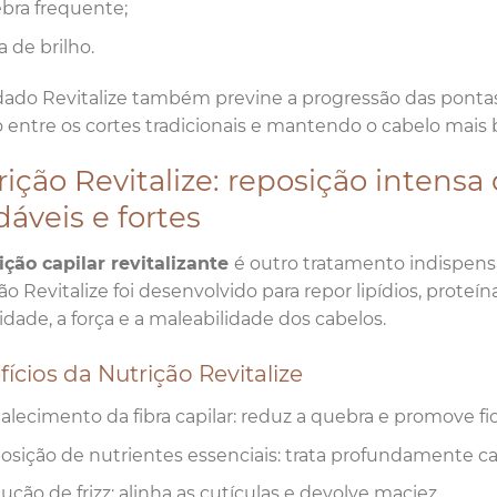
bra frequente;
a de brilho.
ado Revitalize também previne a progressão das pontas 
entre os cortes tradicionais e mantendo o cabelo mais b
ição Revitalize: reposição intensa 
áveis e fortes
ição capilar revitalizante
é outro tratamento indispens
ão Revitalize foi desenvolvido para repor lipídios, proteí
cidade, a força e a maleabilidade dos cabelos.
ícios da Nutrição Revitalize
alecimento da fibra capilar: reduz a quebra e promove fio
osição de nutrientes essenciais: trata profundamente ca
ção de frizz: alinha as cutículas e devolve maciez.