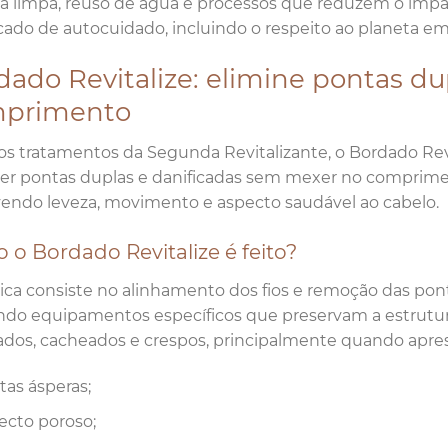
a limpa, reuso de água e processos que reduzem o impa
icado de autocuidado, incluindo o respeito ao planeta em
dado Revitalize: elimine pontas d
primento
os tratamentos da Segunda Revitalizante, o Bordado Revit
r pontas duplas e danificadas sem mexer no compriment
endo leveza, movimento e aspecto saudável ao cabelo.
o Bordado Revitalize é feito?
ica consiste no alinhamento dos fios e remoção das po
ando equipamentos específicos que preservam a estrutura c
dos, cacheados e crespos, principalmente quando apr
tas ásperas;
ecto poroso;