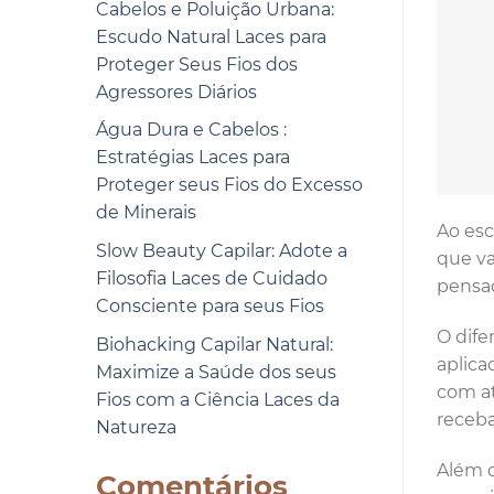
Cabelos e Poluição Urbana:
Escudo Natural Laces para
Proteger Seus Fios dos
Agressores Diários
Água Dura e Cabelos :
Estratégias Laces para
Proteger seus Fios do Excesso
de Minerais
Ao esc
Slow Beauty Capilar: Adote a
que va
Filosofia Laces de Cuidado
pensad
Consciente para seus Fios
O dife
Biohacking Capilar Natural:
aplica
Maximize a Saúde dos seus
com at
Fios com a Ciência Laces da
receba
Natureza
Além d
Comentários