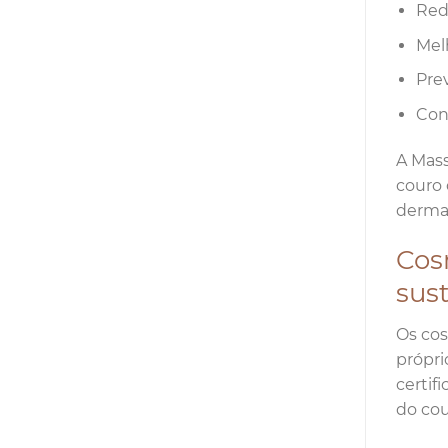
Red
Mel
Pre
Cont
A Mass
couro 
dermat
Cos
sus
Os cos
própri
certif
do cou