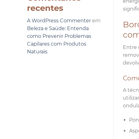
energi
recentes
signif
A WordPress Commenter
em
Bor
Beleza e Saúde: Entenda
com
como Prevenir Problemas
Capilares com Produtos
Entre 
Naturais
remove
devolv
Como 
A técn
utiliz
ondula
Pon
Asp