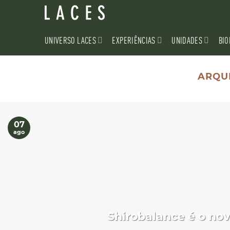
Skip
to
content
UNIVERSO LACES
EXPERIÊNCIAS
UNIDADES
BIO
ARQU
07
ago
Shirobalance é o no