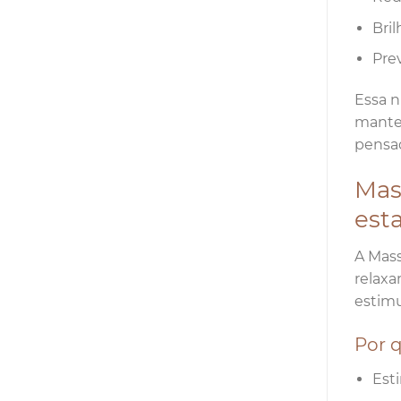
Bril
Pre
Essa n
mantei
pensad
Mas
esta
A Mass
relaxa
estimu
Por 
Est