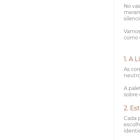
No vas
merame
silenc
Vamos
como o
1. A 
As cor
neutro
A pale
sobre 
2. Es
Cada p
escolh
identi