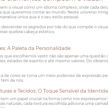
em o visual como um idioma complexo, onde cada detal
ia que queremos contar ao mundo. Neste universo intrig
 narrativa única que é o seu estilo pessoal.
desvendar os segredos por trás do que compõe o visu
nesse quebra-cabeça estético.
res: A Paleta da Personalidade
es que escolhemos vestir não são apenas uma questão d
s, estados de espírito e até mesmo valores. Do vibrante
ta de cores se torna um meio poderoso de expressão pes
 têm de nós.
xturas e Tecidos: O Toque Sensível da Identid
 tem um papel crucial na forma como nos expressamos v
ais naturais, cada textura escolhida adiciona uma cam