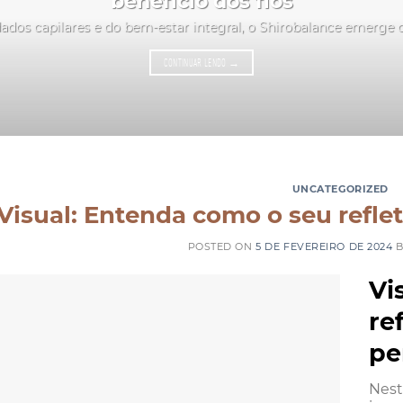
benefício dos fios
ados capilares e do bem-estar integral, o Shirobalance emerge
CONTINUAR LENDO
→
UNCATEGORIZED
Visual: Entenda como o seu refle
POSTED ON
5 DE FEVEREIRO DE 2024
Vi
re
pe
Nest