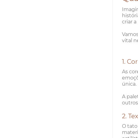
Imagin
histór
criar a
Vamos 
vital 
1. Co
As cor
emoçõe
única.
A pale
outros
2. Te
O tato
materi