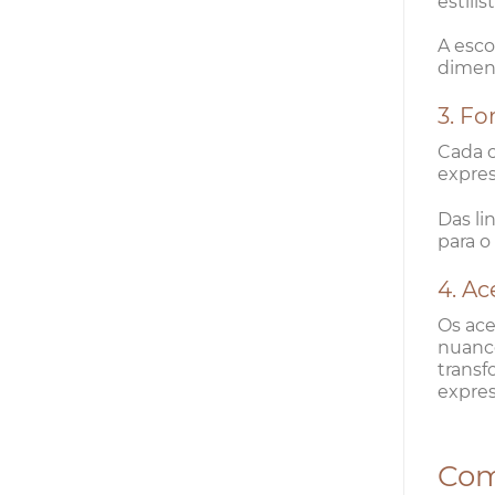
estilíst
A esco
dimens
3. Fo
Cada c
expres
Das li
para 
4. Ac
Os ace
nuance
transf
expres
Com