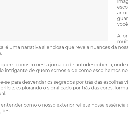
imag
esco
arru
guar
você
A fo
muit
ca; é uma narrativa silenciosa que revela nuances da nos
.
uem conosco nesta jornada de autodescoberta, onde c
lo intrigante de quem somos e de como escolhemos no
e-se para desvendar os segredos por trás das escolhas 
erfície, explorando o significado por trás das cores, fo
al.
l, entender como o nosso exterior reflete nossa essência
ções.