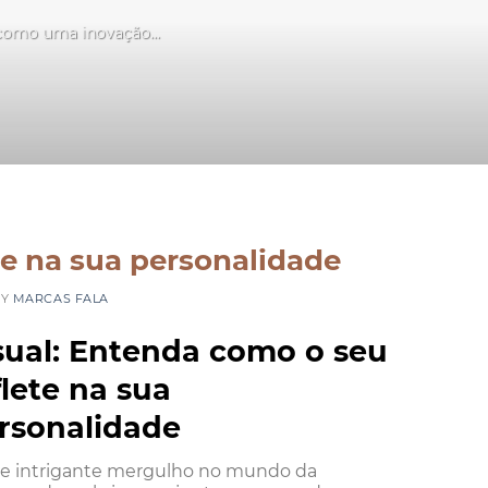
 como uma inovação...
te na sua personalidade
BY
MARCAS FALA
sual: Entenda como o seu
flete na sua
rsonalidade
e intrigante mergulho no mundo da