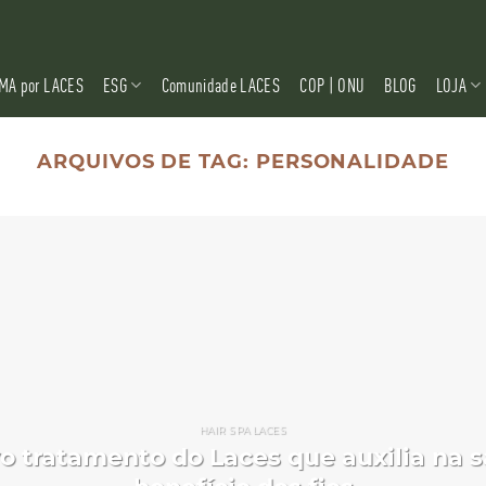
MA por LACES
ESG
Comunidade LACES
COP | ONU
BLOG
LOJA
ARQUIVOS DE TAG:
PERSONALIDADE
HAIR SPA LACES
vo tratamento do Laces que auxilia na 