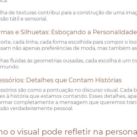
ica.
lha de texturas contribui para a construção de uma im
ão tátil e sensorial.
rmas e Silhuetas: Esboçando a Personalidade
orte, cada linha, cada forma escolhida para compor o lo
sam não apenas preferências de moda, mas também asp
nhas fluidas às geometrias ousadas, cada escolha é um t
o mundo.
essórios: Detalhes que Contam Histórias
ssórios são como a pontuação no discurso visual. Cada bo
s à história que estamos contando. Esses detalhes, a
ormar completamente a mensagem que queremos transmit
são verdadeiramente pessoal.
o o visual pode refletir na person