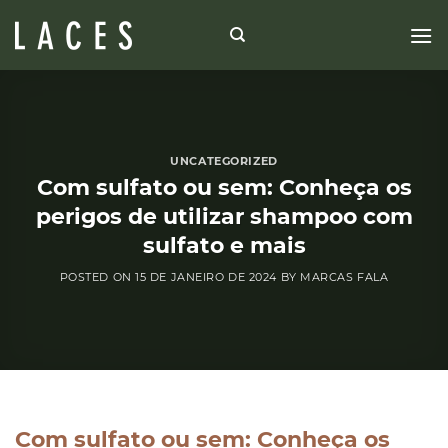
Skip
to
content
UNCATEGORIZED
Com sulfato ou sem: Conheça os
perigos de utilizar shampoo com
sulfato e mais
POSTED ON
15 DE JANEIRO DE 2024
BY
MARCAS FALA
Com sulfato ou sem: Conheça os