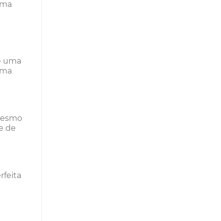
orma
re uma
uma
 mesmo
e de
rfeita