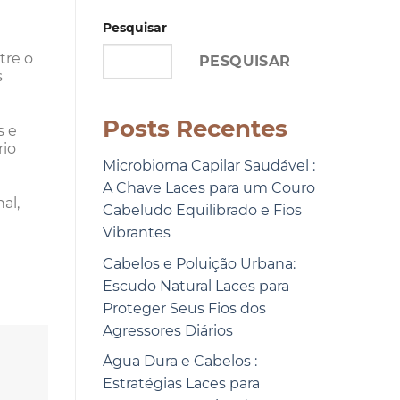
Pesquisar
tre o
PESQUISAR
s
Posts Recentes
s e
rio
Microbioma Capilar Saudável :
A Chave Laces para um Couro
al,
Cabeludo Equilibrado e Fios
Vibrantes
Cabelos e Poluição Urbana:
Escudo Natural Laces para
Proteger Seus Fios dos
Agressores Diários
Água Dura e Cabelos :
Estratégias Laces para