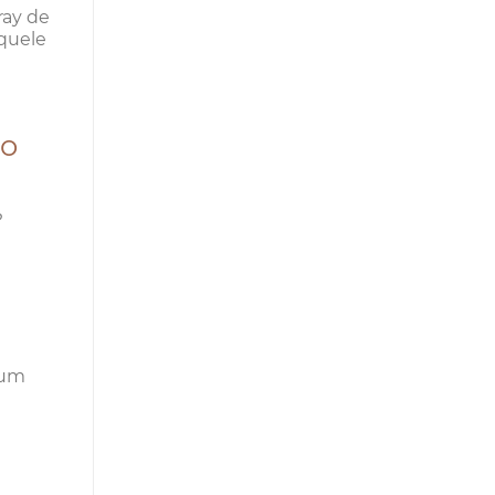
ray de
quele
co
?
 um