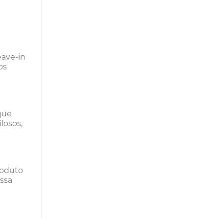
eave-in
os
que
losos,
roduto
essa