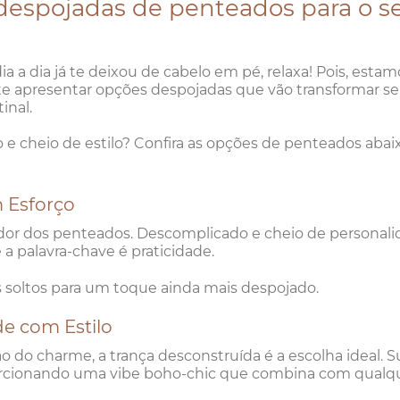
despojadas de penteados para o s
a a dia já te deixou de cabelo em pé, relaxa! Pois, estam
 e te apresentar opções despojadas que vão transformar s
inal.
 e cheio de estilo? Confira as opções de penteados abai
 Esforço
or dos penteados. Descomplicado e cheio de personali
a palavra-chave é praticidade.
s soltos para um toque ainda mais despojado.
de com Estilo
 do charme, a trança desconstruída é a escolha ideal. S
porcionando uma vibe boho-chic que combina com qualq