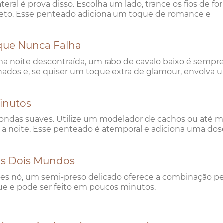
teral é prova disso. Escolha um lado, trance os fios de f
reto. Esse penteado adiciona um toque de romance e
 que Nunca Falha
ma noite descontraída, um rabo de cavalo baixo é semp
inhados e, se quiser um toque extra de glamour, envolva 
Minutos
em ondas suaves. Utilize um modelador de cachos ou até
 a noite. Esse penteado é atemporal e adiciona uma dos
dos Dois Mundos
es nó, um semi-preso delicado oferece a combinação pe
ique e pode ser feito em poucos minutos.