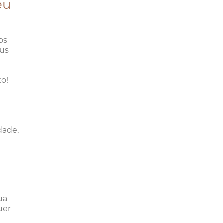
eu
os
eus
xo!
dade,
ua
uer