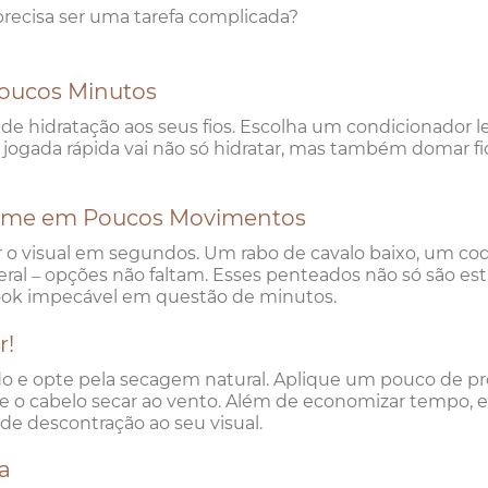
 precisa ser uma tarefa complicada?
Poucos Minutos
e hidratação aos seus fios. Escolha um condicionador l
 jogada rápida vai não só hidratar, mas também domar fi
arme em Poucos Movimentos
o visual em segundos. Um rabo de cavalo baixo, um co
l – opções não faltam. Esses penteados não só são esti
ook impecável em questão de minutos.
r!
ado e opte pela secagem natural. Aplique um pouco de p
ixe o cabelo secar ao vento. Além de economizar tempo, 
e descontração ao seu visual.
a